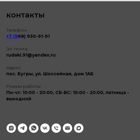
контакты
Телефон:
+7 (9
68) 930-91-91
Эл. почта:
rudaki.91@yandex.ru
Адрес:
пос. Бугры, ул. Шоссейная, дом 1АБ
Режим работы:
Пн-чт: 10:00 - 20:00, СБ-ВС: 10:00 - 20:00, пятница -
выходной