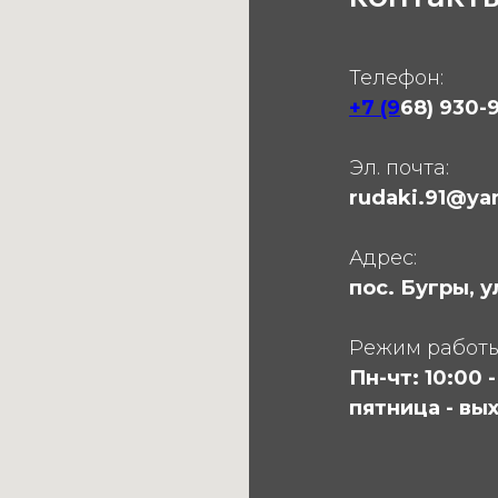
Телефон:
+7 (9
68) 930-9
Эл. почта:
rudaki.91@ya
Адрес:
пос. Бугры, 
Режим работы
Пн-чт: 10:00 -
пятница - вы