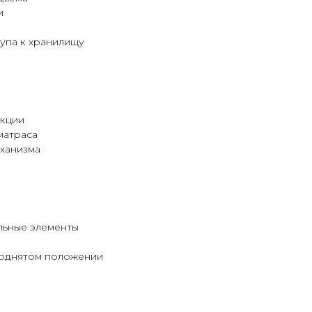
и
упа к хранилищу
укции
матраса
ханизма
льные элементы
поднятом положении