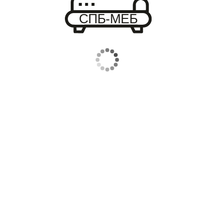
КУПИТЬ
Поделиться в соц. сетях
Кровать К2
— компактная и
себе современный дизайн 
подъёмному механизму, она
пространства в спальне.
Технические характеристи
Габаритные размеры:
Высота: 85 см
Глубина: 185 см