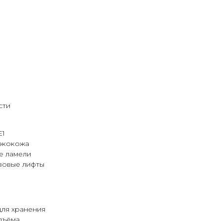
азмера спального места)
ьного места:
сти
E1
экокожа
е ламели
зовые лифты
для хранения
дъёма